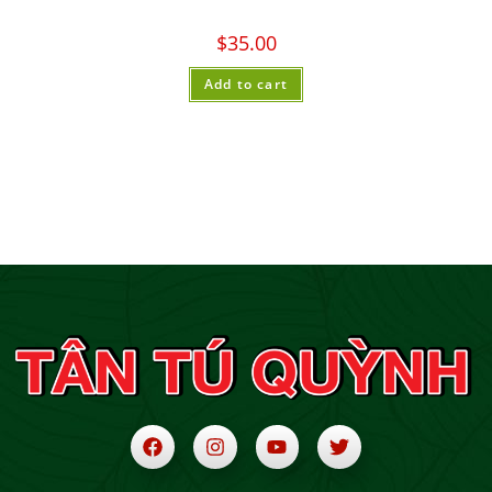
$
35.00
Add to cart