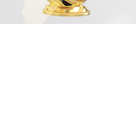
Sản phẩm tại Tân Tú Quỳnh bao gồm:
Hắc nhân sâm cao cấp Hàn quốc
Nhiều loại dược thảo độc quyền tuyệt vời như SD
thần kỳ, An ngưu Hoàng cung, Fucoidan, thuốc
phổi N38, thuốc gan – thận – bao tử, collagen
Nhật – Hàn, thuốc trị mụn, thuốc giời leo…
Lạp xưởng Lào, Mai Quế Lộ ít mỡ, ngon thần sầu
Mật ong hoa rừng
Gạo thơm đặc sản Thái ngon nhất thế giới